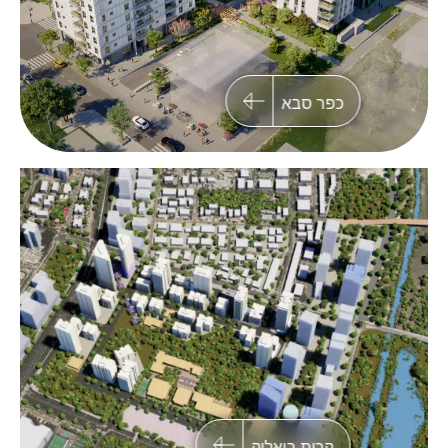
כפר סבא
אור יהודה
תכנון של כ – 726 יחידות דיור בשילוב מסחר,
משרדים ,תעסוקה ומבני ציבור
קרית ביאליק