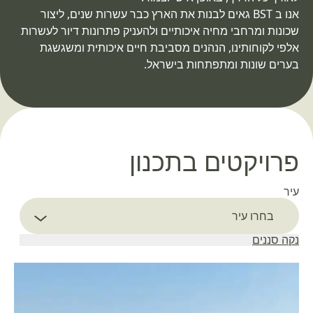
אנו ב BST גאים לבנות את הארץ כבר עשרות שנים, ליצור
שכונות ומרחבי מחיה איכותיים ולהעניק פתרונות דיור לעשרות
אלפי לקוחותינו, הנהנים מסביבת חיים איכותית ומשגשגת
אשקלון
בערים שונות ומתפתחות בישראל.
פרויקט התחדשות עירונית רחב היקף במתחם אפק
שבקריית ביאליק הכולל תכנון של 2,068 יחידות דיור
חדשות
פרויקטים בתכנון
עיר
Select filter
בחרו עיר
נקה סננים
כפר סבא