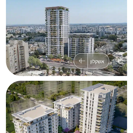
פרויקט פינוי-בינוי מתחם גאולה בכפר סבא
במסגרתו ייבנו 151 יחידות דיור בשלושה בניינים
המתוכננים בקפידה
אשקלון
קרית ביאליק
פרויקט התחדשות עירונית רחב היקף במתחם אפק
שבקריית ביאליק הכולל תכנון של 2,068 יחידות דיור
חדשות