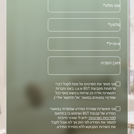
שם מלא*
טלפון*
Email
אימייל*
תוכן הפניה
אני מוסר את הפרטים על-מנת לקבל דברי
פרסומת מקבוצת BST א.ע.ו. בעמ וחברות
הקשורות אליה וכן שיחות בנושא (ואף ככל
שפרטיי נמצאים במאגר 'אל תתקשר אליי').
אני מאשר/ת שמירת המידע שמסרתי במאגרי
המידע של קבוצת BST ושימוש בו בהתאם
למדיניות הפרטיות
; ידוע לי שאיני חייב/ת
למסור את המידע לפי חוק אך לא אוכל לקבל
את השירות המבוקש ללא מסירת המידע.