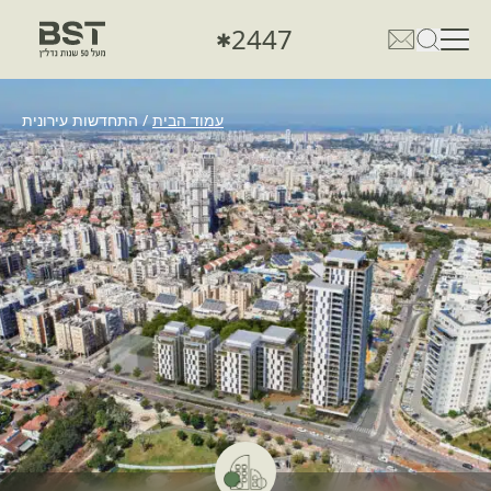
2447
✱
פתיחת טופס חיפוש
פתח את דף פרטי הקשר
עמוד הבית
/
התחדשות עירונית