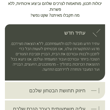
יכולות תכנון, מותאמות לצרכים שלהם וביצוע איכותיות, ללא
פשרות.
מה תקבלו מאיתנו? שקט נפשי!
עתיד חדש
עתיד חדש מובטח לכם ולמשפחתכם, ללא הוצאות מצידכם.
מרגע ההתקשרות שלנו, אנו מבטיחים לעשות הכל כדי
לתכנן ולבנות עבורכם את הבית, הבניין וסביבת המגורים
הטובה ביותר עבורכם ועבור המשפחה שלכם. אנו נישא בכל
ההוצאות הכרוכות בתהליך – מהמתכננים, היועצים, הבנייה
ועד המעבר והחזרה לדירתכם החדשה.
חיזוק תחושת הבטחון שלכם
עליה משמעותית בערך הנכס שלכם