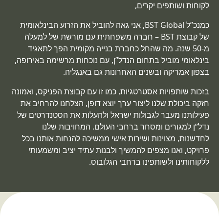
לקוחות ושותפים יקרים,
כמנכ”ל BST Global, אני גאה להוביל את הזרוע הבינלאומית
של קבוצת BST – חברה משפחתית עם מורשת של למעלה
מ-50 שנה. מה שהחל כחברת בנייה מקומית הפך לתאגיד
בינלאומי מוביל בתחום הנדל”ן, עם נוכחות מרשימה באירופה,
בצפון אמריקה ובשנים האחרונות גם באנגליה.
בזכות שותפויות אסטרטגיות, כמו זו עם קבוצת הפניקס, ואמונה
חזקה ביכולת שלנו ליצור ערך יוצא דופן, הצלחנו להרחיב את
פעילותנו מעבר לגבולות ישראל ולהעלות את הסטנדרטים של
נדל”ן למגורים ומסחר ברחבי העולם. המחויבות שלנו
לחדשנות, מצוינות ושירות אישי ממשיכה להנחות אותנו בכל
פרויקט, ואנו מצפים להמשיך ולבנות עתיד יציב ומשמעותי
ללקוחותינו ולשותפינו ברחבי הגלובוס.