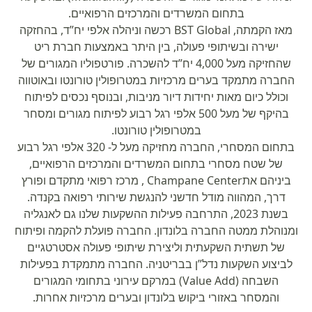
בתחום המשרדים והמרכזים הרפואיים.
מאז הקמתה, BST Global רכשה וניהלה אלפי יח”ד, בהחזקה
ישירה ובשיתופי פעולה, בין היתר באמצעות חברת ריט
שהחזיקה מעל 4,000 יח”ד להשכרה. פורטפוליו המגורים של
החברה מתמקד בערים מרכזיות במטרופולין טורונטו ובאוטווה
וכולל כיום מאות יחידות דיור מניבות, ובנוסף נכסים לפיתוח
בהיקף של מעל 500 אלפי רגל רבוע לפיתוח מגורים ומסחר
במטרופולין טורונטו.
בתחום המסחרי, החברה מחזיקה מעל ל- 320 אלפי רגל רבוע
של שטח מסחרי בתחום המשרדים והמרכזים הרפואיים,
ביניהם אתChampane Center , מרכז רפואי מתקדם ופורץ
דרך, המהווה מודל חדשני להנגשת שירותי רפואה בקנדה.
בשנת 2023, התרחבה פעילות ההשקעות שלנו גם לאנגליה
ומנוהלת ממטה החברה בלונדון. החברה פועלת להקמה ופיתוח
של תשתית השקעתית וליצירת שיתופי פעולה אסטרטגיים
לביצוע השקעות נדל”ן בבריטניה. החברה מתמקדת בפעילות
השבחה (Value Add) במרקם עירוני בתחומי המגורים
והמסחר באזורי ביקוש בלונדון ובערים מרכזיות אחרות.