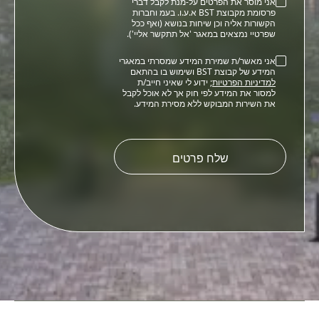
אני מוסר את הפרטים על-מנת לקבל דברי
פרסומת מקבוצת BST א.ע.ו. בעמ וחברות
הקשורות אליה וכן שיחות בנושא (ואף ככל
שפרטיי נמצאים במאגר 'אל תתקשר אליי').
אני מאשר/ת שמירת המידע שמסרתי במאגרי
המידע של קבוצת BST ושימוש בו בהתאם
למדיניות הפרטיות
; ידוע לי שאיני חייב/ת
למסור את המידע לפי חוק אך לא אוכל לקבל
את השירות המבוקש ללא מסירת המידע.
Please
leave
this
field
empty.