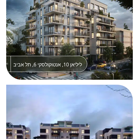
בנייני בוטיק יוקרתיים בשכונת נמסאווי המבוקשת
בנצרת בתכנונו המוקפד של אדריכל נאזמי
,שחאדה. חווית מגורים איכותית בעיצוב מודרני
ומפרט עשיר ומוקפד.
ליליאן 10, אנטוקולסקי 6, תל אביב
PRIME, נוף הגליל
מתחם העסקים PRIME מביא בשורה אמיתית
לצפון ומציב רף חדש בזירה העסקית בנוף הגליל