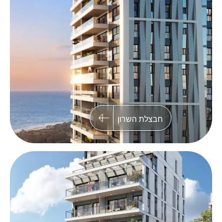
רמברנדט 30, תל אביב
בניין בוטיק בלב תל אביב בן 7 קומות, הכולל 13
יחידות דיור יוקרתיות וחניון תת קרקעי
חבצלת השרון
כפר סבא
פרויקט פינוי-בינוי מתחם גאולה בכפר סבא
במסגרתו ייבנו 151 יחידות דיור בשלושה בניינים
המתוכננים בקפידה