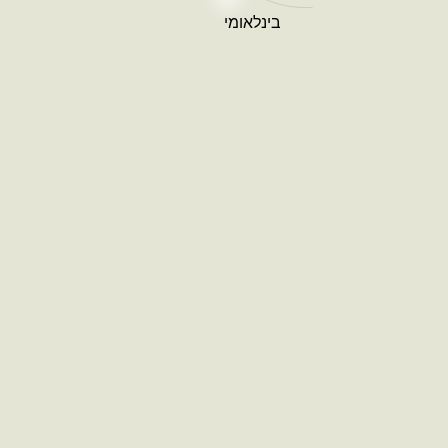
בינלאומי
מערבה, רחובות
קבוצת BST מזמינה אתכם לשדרג ל’מערבה’,
פרויקט מגורים המוקם בשכונה נחשקת במערב
רחובות המתחדשת