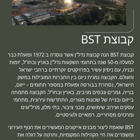
קבוצת BST
קבוצת BST הנה קבוצת נדל”ן אשר נוסדה ב 1972 ופועלת כבר
למעלה מ-50 שנה בתחומי השקעות נדל”ן בארץ ובחו”ל, יזמות
ובניה, עם ניסיון עשיר בפרויקטים יוקרתיים ברחבי ישראל
והעולם. הקבוצה נמנית כיום בין החברות המובילות במשק
הישראלי, נסחרת בבורסה ופועלת במספר תחומים – ייזום,
בנייה, גמרים ונכסים מניבים, בארץ ובחו”ל. הקבוצה מתמחה
בייזום ובנייה של שכונות מגורים, התחדשות עירונית, מתחמי
עסקים ועירוב שימושים, מבני ציבור, בתי מלון, מרל”וגים
ומרכזים מסחריים, רפואיים ולוגיסטיים.
BST שואפת ליצור מבנים אייקונים המעשירים את הנוף העירוני
ומשפרים את חיי הקהילות המקומיות, וחרטה על דגלה את