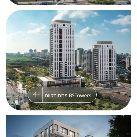
ליליאן 10, אנטוקולסקי 6, תל אביב
פרויקט פינתי בצפון החדש של תל אביב, הכולל שני
בנייני בוטיק עם 40 יחידות דיור וחניון תת קרקעי
BSTowers פתח תקווה
VIEW נצרת