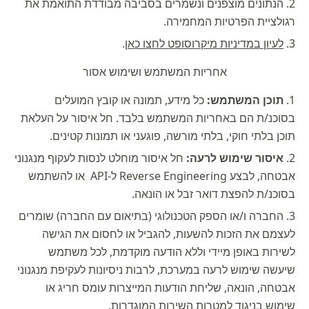
הנתונים מוצפנים ונשמרים בסביבה מבודדת התואמת את
רגולציית הפרטיות המחמירה.
לעיון במדיניות מיקרוסופט לחצו כאן
.
אחריות המשתמש ושימוש אסור
תוכן המשתמש:
כל מידע, תמונה או קובץ המועלים
בסוכנ/ת הם באחריות המשתמש בלבד. חל איסור על העלאת
תוכן בלתי חוקי, בלתי מורשה, פוגעני או תמונות קטינים.
איסור שימוש לרעה:
חל איסור מוחלט לנסות לעקוף מנגנוני
אבטחה, לבצע Reverse Engineering ל-API או להשתמש
בסוכנ/ת להפצת דואר זבל או הונאה.
החברה ו/או הספק הטכנולוגי (בתיאום עם החברה) שומרים
לעצמם את הזכות להשעות, להגביל או לחסום את הגישה
לשירות באופן מיידי וללא הודעה מוקדמת, לכל משתמש
שיעשה שימוש לרעה במערכת, לרבות ניסיונות לעקיפת מנגנוני
אבטחה, הונאה, שליחת הודעות המייצרות עומס חריג או
שימוש בניגוד למטרות השירות המוגדרות.