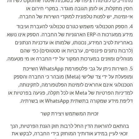
מתחייבים לזמינות רציפה של בסוכנ/ת 100% Uptime לשירות
חסין מתקלות, או לזמן תגובה מוגדר. במקרי חירום או
אי-זמינות, יש לפנות טלפונית למוקדי השירות של החברה.
הספק הטכנולוגי משמש כגורם טכנולוגי להעברת ועיבוד
מידע ממערכות ה-ERP הארגוניות של החברה. הספק אינו נושא
באחריות לטיב המידע, נכונותו, שלמותו או עדכניות הנתונים
(לרבות נתונים פיננסיים, ערבויות או סטטוסים) כפי שהם
מנוהלים ומוזנים במערכות המקור על ידי החברה או מי מטעמה.
השירות ניתן על גבי פלטפורמת WhatsApp השייכת
ומופעלת על ידי צד שלישי (Meta) מובהר כי החברה והספק
הטכנולוגי אינם אחראים לזמינות הפלטפורמה, לתקינותה,
למדיניות הפרטיות של Meta או לכל תקלה, פגיעה בפרטיות או
דליפת מידע שמקורה בתשתית WhatsApp או בשרתיה.
זכויות המשתמש ויצירת קשר
בהתאם להוראות הדין החל לרבות חוק הגנת הפרטיות, הנך
זכאי לעיין במידע אודותיך המוחזק בידי החברה, לבקש את