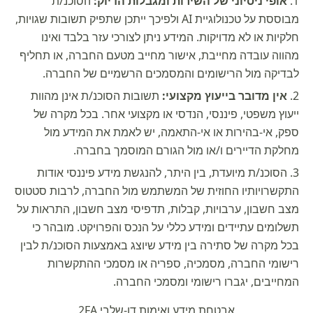
אופי ניסיוני של השירות ומגבלות הדיוק:
הסוכנ/ת
מבוססת על טכנולוגיית AI ולפיכך ייתכן שתפיק תשובות שגויות,
חלקיות או לא מדויקות. המידע ניתן לצורכי עזר בלבד ואינו
מהווה עובדה מחייבת, אישור מחייב מטעם החברה, או תחליף
לבדיקה מול הרישומים והמסמכים הרשמיים של החברה.
אין מדובר בייעוץ מקצועי:
תשובות הסוכנ/ת אינן מהוות
ייעוץ משפטי, פיננסי, הנדסי או מקצועי אחר. בכל מקרה של
ספק, אי-בהירות או אי-התאמה, יש לאמת את המידע מול
מחלקת הדיירים ו/או מול הגורם המוסמך בחברה.
הסוכנ/ת מיועדת, בין היתר, להנגשת מידע פיננסי אודות
התקשרויותיו החוזית של המשתמש מול החברה, לרבות סטטוס
מצב חשבון, ערבויות, קבלות, תדפיסי מצב חשבון, התראות על
תשלומים עתיידים ומידע כללי על הנכס והפרויקט. מובהר כי
בכל מקרה של סתירה בין מידע שיוצג באמצעות הסוכנ/ת לבין
רישומי החברה, מסמכיה, ספריה או מסמכי ההתקשרות
המחייבים, יגברו רישומי ומסמכי החברה.
אבטחת מידע ואימות דו-שלבי 2FA