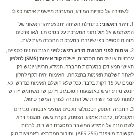
לשמירה על סודיות המידע, המערכת מיישמת אימות כפול:
זיהוי ראשוני:
בתחילת השיחה יתבצע זיהוי ראשוני של
המשתמש אל מול נתוני המערכת על בסיס ת.ז. ו/או פרטים
מזהים נוספים כפי שיוגדרו במערכות החברה מעת לעת.
אימות לפני הנגשת מידע רגיש:
לפני הצגת נתונים כספיים,
ערבויות או שליחת מסמכים, יישלח
קוד אימות (SMS)
לטלפון
האישי המעודכן במערכות החברה. המידע הרגיש יונגש רק
לאחר השלמת האימות בהצלחה, והאימות יהיה תקף לחלון
זמנים של 15 דקות בלבד. ככל שלא הושלם האימות כנדרש, לא
יונגש מידע רגיש באמצעות הסוכנ/ת, וייתכן שהמשתמש יידרש
לפנות לערוצי השירות של החברה לצורך המשך טיפול.
החברה והספק הטכנולוגי נוקטים אמצעי אבטחה סבירים
ומקובלים, לרבות אמצעי הצפנה, בקרת גישה ומנגנוני זיהוי,
לשם הגנה על המידע המועבר במסגרת השירות, לרבות
תקשורת מוצפנת (AES-256) וחיבור המתבצע באמצעות טוקן