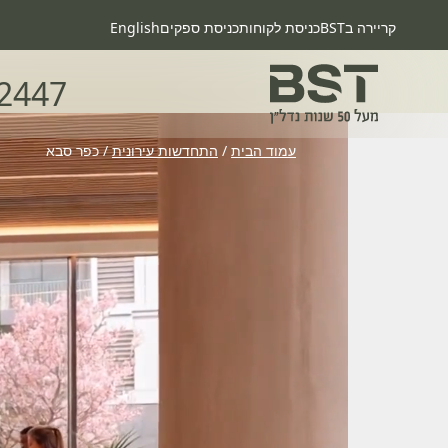
קריירה בBST
כניסת לקוחות
כניסת ספקים
English
2447
עמוד הבית
/
התחדשות עירונית
/
כפר סבא