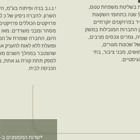
נמצאת בשליטת משפחת טנוס,
י.נ.ו.ב בניה ופיתוח בע”מ, 
אשר נוסדה ב 1972 ופועלת כבר למעלה מ-50 שנה בתחומי השקעות
שיר בפרויקטים יוקרתיים
פרויקטים הכוללים פרויקטים
ין החברות המובילות במשק
ה, גמרים ונכסים מניבים,
היום, החברה שומרת על המו
ל שכונות מגורים,
ופועלת ללא לאות להעניק את
שים, מבני ציבור, בתי
שהצטבר במהלך השנים מאפש
גיסטיים.
לספק תחת קורת גג אחת, מ
הכניסה לבית.
*שדות המסומנים ב-*