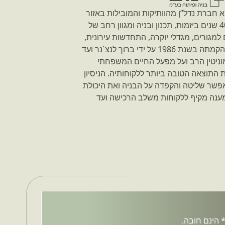
היא חברת נדל”ן מהוותיקות והמובילות באזור
השרון. לחברה ניסיון של כ 40 שנים ביזמות, תכנון ובניה ומגוון רחב של
 למגורים, מגדלי יוקרה, התחדשות עירונית,
מסחר ומבני משרדים. מאז הקמתה בשנת 1986 על ידי ברוך לנצ`נר ועד
ניטין הרב ועל מפעל החיים המשפחתי
 התוצאה הטובה ביותר ללקוחותיה. הניסיון
ר שליטה והקפדה על הבניה ואת היכולת
ענה מקיף ללקוחות משלב הרכישה ועד
 הינם חובה.