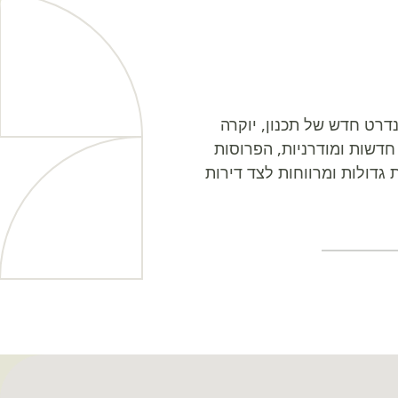
, פרי שיתוף הפעולה בין BST וינוב, מציב סטנדרט חדש של תכנון, יוקרה
הרסו 48 דירות קיימות ובמקומן ייבנו 151 יחידות דיור חדשות ומודרניות, הפרוסות
 גדולות ומרווחות לצד דירות