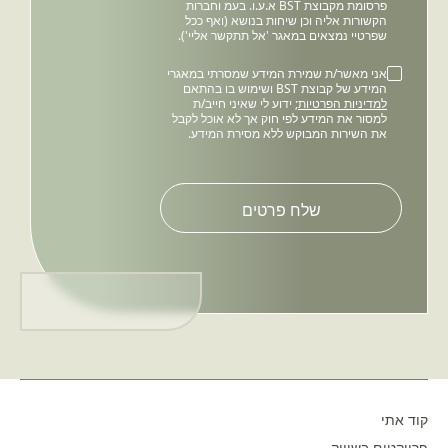
פרסומת מקבוצת BST א.ע.ו. בעמ וחברות
הקשורות אליה וכן שיחות בנושא (ואף ככל
שפרטיי נמצאים במאגר 'אל תתקשר אליי').
אני מאשר/ת שמירת המידע שמסרתי במאגרי
המידע של קבוצת BST ושימוש בו בהתאם
למדיניות הפרטיות
; ידוע לי שאיני חייב/ת
למסור את המידע לפי חוק אך לא אוכל לקבל
את השירות המבוקש ללא מסירת המידע.
Please
leave
this
field
empty.
קוד אתי
פרויקטים בשיווק