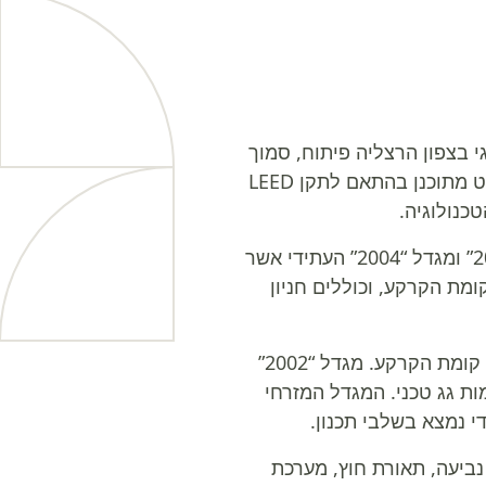
 בצפון הרצליה פיתוח, סמוך
לקומפלקס של חברת MICROSOFT, מבטיח נגישות מצוינת מכביש 2 ונתיבי איילון. הפרויקט מתוכנן בהתאם לתקן LEED
הפרויקט כולל ארבעה מגדלים: המגדל המערבי “2001”, מגדל “2002”, המגדל המזרחי “2003” ומגדל “2004” העתידי אשר
מת הקרקע, וכוללים חניון
המגדל המערבי “2001” משתרע על שטח של כ-31,000 מ”ר וכולל 11 קומות משרדים מעל קומת הקרקע. מגדל “2002”
קרקע ושתי קומות גג טכני. המגדל המזרחי
 נביעה, תאורת חוץ, מערכת