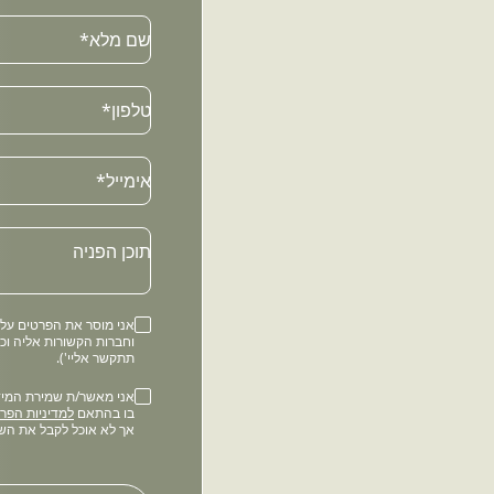
שם מלא*
טלפון*
Email
אימייל*
תוכן הפניה
וחברות הקשורות אליה וכ
תתקשר אליי').
בו בהתאם
למדיניות הפרט
אך לא אוכל לקבל את הש
Please
leave