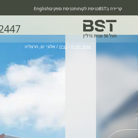
קריירה בBST
כניסת לקוחות
כניסת ספקים
English
2447
עמוד הבית
/
בניה
/
אלוני ים, הרצליה