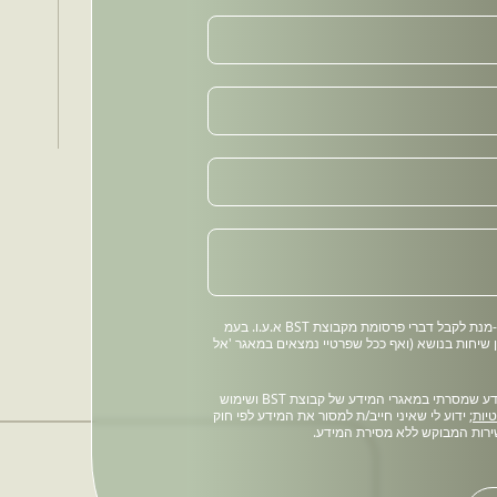
אני מוסר את הפרטים על-מנת לקבל דברי פרסומת מקבוצת BST א.ע.ו. בעמ
ן שיחות בנושא (ואף ככל שפרטיי נמצאים במאגר 'אל
אני מאשר/ת שמירת המידע שמסרתי במאגרי המידע של קבוצת BST ושימוש
יות
; ידוע לי שאיני חייב/ת למסור את המידע לפי חוק
ירות המבוקש ללא מסירת המידע.