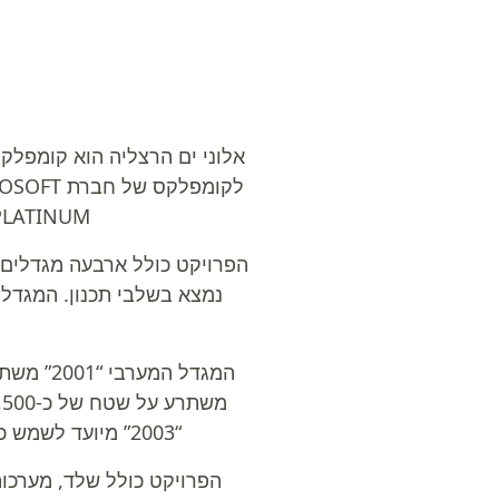
אלוני ים הרצליה הוא קומפלק
PLATINUM, ומציע סביבת עבודה אידיאלית לחברות גלובליות במגזרי הטכנ
נמצא בשלבי תכנון. המגדלי
“2003” מיועד לשמש כמגדל משרדים עם קומת קרקע מסחרית. מגדל “2004” העתידי נמצא בשלבי תכנון.
הפרויקט כולל שלד, מערכות,