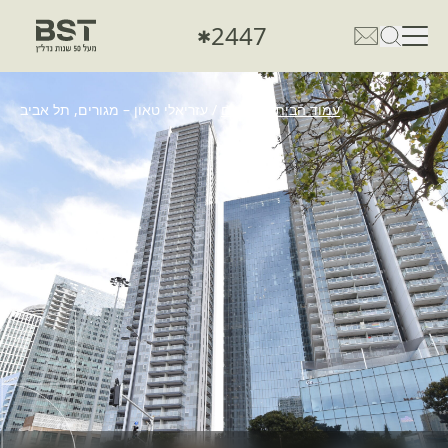
2447
✱
פתיחת טופס חיפוש
פתח את דף פרטי הקשר
עמוד הבית
/
מגורים
/
עזריאלי טאון – מגורים, תל אביב