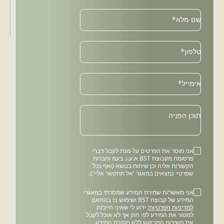
שם מלא*
טלפון*
Email
אימייל*
תוכן הפניה
אני מוסר את הפרטים על-מנת לקבל דברי
פרסומת מקבוצת BST א.ע.ו. בעמ וחברות
הקשורות אליה וכן שיחות בנושא (ואף ככל
שפרטיי נמצאים במאגר 'אל תתקשר אליי').
אני מאשר/ת שמירת המידע שמסרתי במאגרי
המידע של קבוצת BST ושימוש בו בהתאם
למדיניות הפרטיות
; ידוע לי שאיני חייב/ת
למסור את המידע לפי חוק אך לא אוכל לקבל
את השירות המבוקש ללא מסירת המידע.