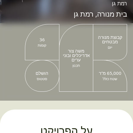
רמת גן
בית מנורה, רמת גן
קבוצת מנורה
36
מבטחים
קומות
יזם
משה צור
אדריכלים ובוני
ערים
תכנון
65,000 מ”ר
הושלם
שטח כולל
סטטוס
על הפרויקט