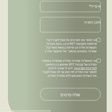
Email
אימייל*
תוכן הפניה
אני מוסר את הפרטים על-מנת לקבל דברי
פרסומת מקבוצת BST א.ע.ו. בעמ וחברות
הקשורות אליה וכן שיחות בנושא (ואף ככל
שפרטיי נמצאים במאגר 'אל תתקשר אליי').
אני מאשר/ת שמירת המידע שמסרתי במאגרי
המידע של קבוצת BST ושימוש בו בהתאם
למדיניות הפרטיות
; ידוע לי שאיני חייב/ת
למסור את המידע לפי חוק אך לא אוכל לקבל
את השירות המבוקש ללא מסירת המידע.
Please
leave
this
field
empty.