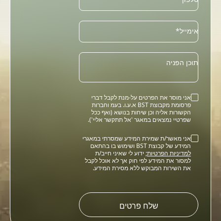
Email
אימייל*
תוכן הפניה
אני מוסר את הפרטים על-מנת לקבל דברי
פרסומת מקבוצת BST א.ע.ו. בעמ וחברות
הקשורות אליה וכן שיחות בנושא (ואף ככל
שפרטיי נמצאים במאגר 'אל תתקשר אליי').
אני מאשר/ת שמירת המידע שמסרתי במאגרי
המידע של קבוצת BST ושימוש בו בהתאם
למדיניות הפרטיות
; ידוע לי שאיני חייב/ת
למסור את המידע לפי חוק אך לא אוכל לקבל
את השירות המבוקש ללא מסירת המידע.
Please
leave
this