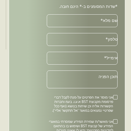
*שדות המסומנים ב-* הינם חובה.
שם מלא*
טלפון*
Email
אימייל*
תוכן הפניה
אני מוסר את הפרטים על-מנת לקבל דברי
פרסומת מקבוצת BST א.ע.ו. בעמ וחברות
הקשורות אליה וכן שיחות בנושא (ואף ככל
שפרטיי נמצאים במאגר 'אל תתקשר אליי').
אני מאשר/ת שמירת המידע שמסרתי במאגרי
המידע של קבוצת BST ושימוש בו בהתאם
למדיניות הפרטיות
; ידוע לי שאיני חייב/ת