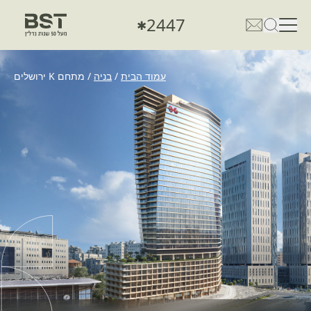
2447
✱
פתיחת טופס חיפוש
פתח את דף פרטי הקשר
עמוד הבית
/
בניה
/
מתחם K ירושלים