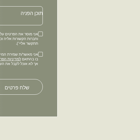
תוכן הפניה
וחברות הקשורות אליה וכ
תתקשר אליי').
בו בהתאם
למדיניות הפרט
אך לא אוכל לקבל את הש
Please
leave
this
field
empty.