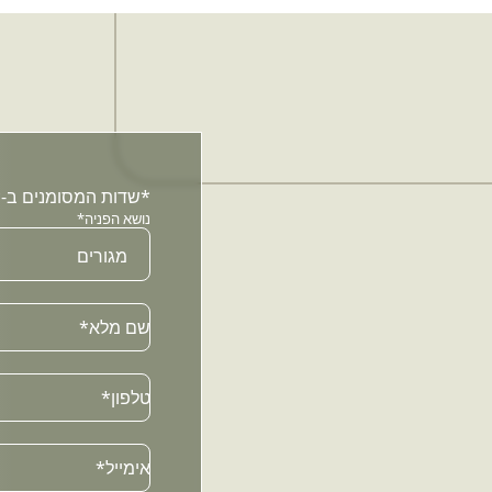
*שדות המסומנים ב-*
נושא הפניה*
שם מלא*
טלפון*
Email
אימייל*