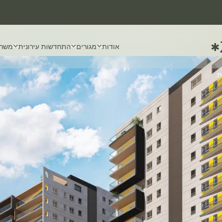
✱
אודות
מגורים
התחדשות עירונית
משרד
ת