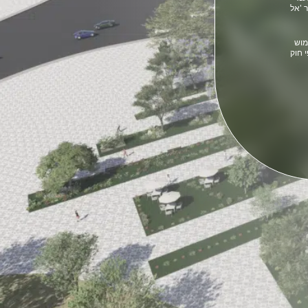
 'אל
במאגרי המידע של קבוצת BST ושימוש
י חוק