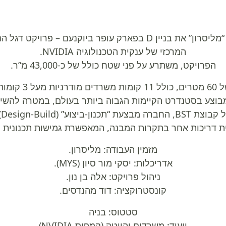
BST בנייה בונה עבור חברת “מליסרון” את בניין D בפארק עופר ביו
המרכזי של ענקית הטכנולוגיה NVIDIA.
הפרויקט, משתרע על פני שטח כולל של כ-43,000 מ”ר.
המבנה, המתנשא לגובה
 בסטנדרט הקיימות הגבוה ביותר בעולם, במטרה להשיג דירוג latinum
כ
ית דריכות אחר בתקרות המבנה, המאפשרת גמישות תכנונית 
מזמין העבודה: מליסרון.
אדריכלות: יסקי מור סיון (MYS).
ניהול פרויקט: אלה בן נון.
קונסטרוקציה: דוד מהנדסים.
סטטוס: בניה
ייעוד: משרדים והייטק (קמפוס NVIDIA)