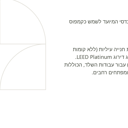
קנעם – פרויקט דגל הנדסי המיועד לשמש כקמפוס
 של 60 מטרים, כולל 11 קומות משרדים מודרניות מעל 3 קומות חנייה עיליות (ללא קומות
LEED P.
חלק מהמומחיות ההנדסית של קבוצת BST, החברה מבצעת “תכנון-ביצוע” (Design-Build) עבור עבודות השלד, הכוללות
ומפתחים רחבים.