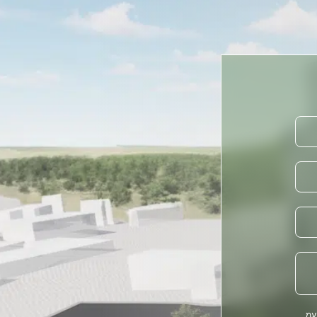
וצת BST א.ע.ו. בעמ