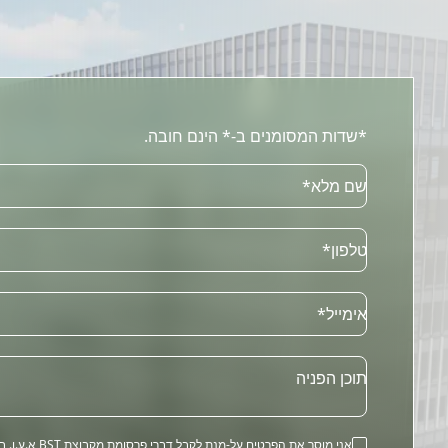
*שדות המסומנים ב-* הינם חובה.
שם מלא*
טלפון*
Email
אימייל*
תוכן הפניה
אני מוסר את הפרטים על-מנת לקבל דברי פרסומת מקב