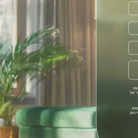
וצת BST א.ע.ו. בעמ
 'אל
במאגרי המידע של קבוצת BST ושימוש
י חוק