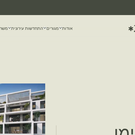
✱
אודות
מגורים
התחדשות עירונית
משרד
מו