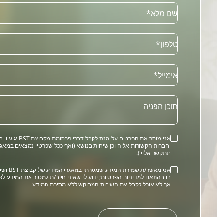
שם מלא*
טלפון*
Email
אימייל*
תוכן הפניה
אני מוסר את הפרטים על-מנת לקבל דברי פרסומת מקב
וחברות הקשורות אליה וכן שיחות בנושא (ואף ככל שפרטיי נמצאים במאגר
תתקשר אליי').
אני מאשר/ת שמירת המידע שמסרתי 
בו בהתאם
למדיניות הפרטיות
; ידוע לי שאיני חייב/ת למסור את המידע לפ
אך לא אוכל לקבל את השירות המבוקש ללא מסירת המידע.
Please
leave