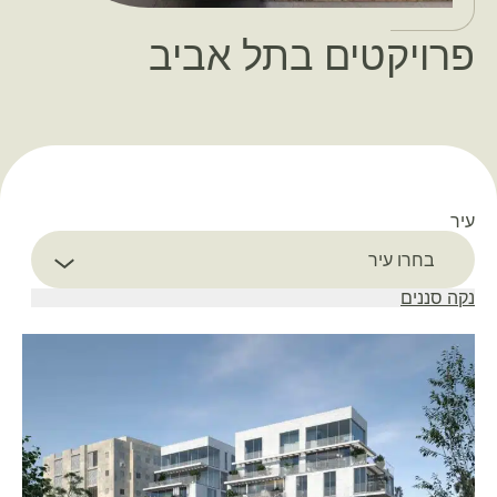
דוד ילין 2-4
פרויקטים בתל אביב
עיר
Select filter
בחרו עיר
נקה סננים
פינלס 3
פרויקט התחדשות עירונית במסגרתו ייהרס הבניין
הקיים וייבנה בניין חדש ואיכותי בן 8 קומות