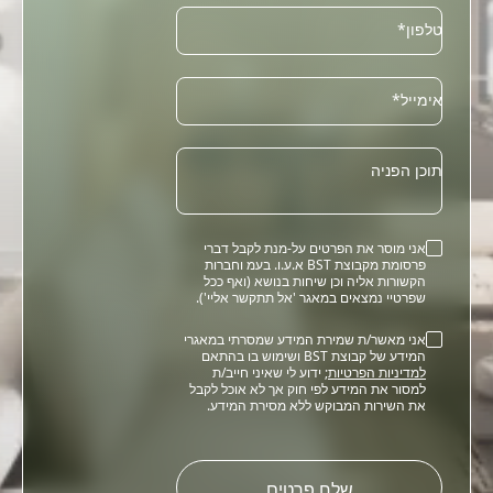
טלפון*
Email
אימייל*
תוכן הפניה
אני מוסר את הפרטים על-מנת לקבל דברי
פרסומת מקבוצת BST א.ע.ו. בעמ וחברות
הקשורות אליה וכן שיחות בנושא (ואף ככל
שפרטיי נמצאים במאגר 'אל תתקשר אליי').
אני מאשר/ת שמירת המידע שמסרתי במאגרי
המידע של קבוצת BST ושימוש בו בהתאם
למדיניות הפרטיות
; ידוע לי שאיני חייב/ת
למסור את המידע לפי חוק אך לא אוכל לקבל
את השירות המבוקש ללא מסירת המידע.
Please
leave