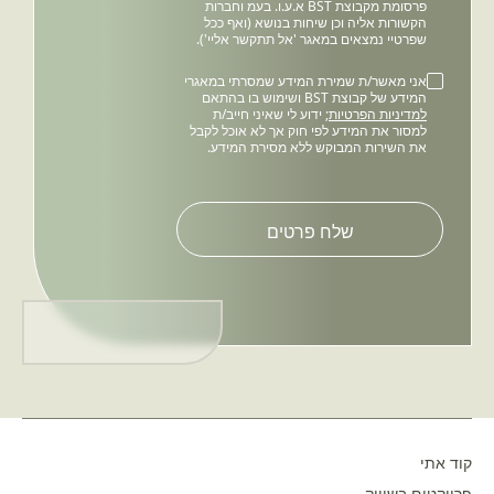
פרסומת מקבוצת BST א.ע.ו. בעמ וחברות
הקשורות אליה וכן שיחות בנושא (ואף ככל
שפרטיי נמצאים במאגר 'אל תתקשר אליי').
אני מאשר/ת שמירת המידע שמסרתי במאגרי
המידע של קבוצת BST ושימוש בו בהתאם
למדיניות הפרטיות
; ידוע לי שאיני חייב/ת
למסור את המידע לפי חוק אך לא אוכל לקבל
את השירות המבוקש ללא מסירת המידע.
Please
leave
this
field
empty.
קוד אתי
פרויקטים בשיווק