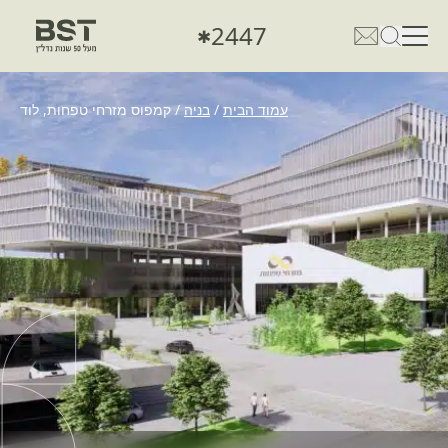
2447
✱
פתיחת טופס חיפוש
פתח את דף פרטי הקשר
עמוד הבית
/
בניה
/
קמפוס מזרחי טפחות, לוד