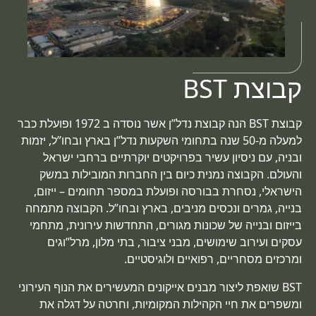
קבוצת BST
קבוצת BST הנה קבוצת נדל”ן אשר נוסדה ב 1972 ופועלת כבר
למעלה מ-50 שנה בתחומי השקעות נדל”ן בארץ ובחו”ל, יזמות
ובניה, עם ניסיון עשיר בפרויקטים יוקרתיים ברחבי ישראל
והעולם. הקבוצה נמנית כיום בין החברות המובילות במשק
הישראלי, נסחרת בבורסה ופועלת במספר תחומים – ייזום,
בנייה, גמרים ונכסים מניבים, בארץ ובחו”ל. הקבוצה מתמחה
בייזום ובנייה של שכונות מגורים, התחדשות עירונית, מתחמי
עסקים ועירוב שימושים, מבני ציבור, בתי מלון, מרל”וגים
ומרכזים מסחריים, רפואיים ולוגיסטיים.
BST שואפת ליצור מבנים אייקונים המעשירים את הנוף העירוני
ומשפרים את חיי הקהילות המקומיות, וחרטה על דגלה את