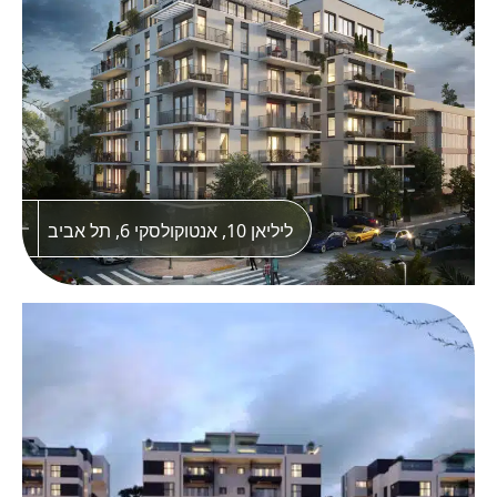
בנייני בוטיק יוקרתיים בשכונת נמסאווי המבוקשת
בנצרת בתכנונו המוקפד של אדריכל נאזמי
,שחאדה. חווית מגורים איכותית בעיצוב מודרני
ומפרט עשיר ומוקפד.
ליליאן 10, אנטוקולסקי 6, תל אביב
PRIME, נוף הגליל
מתחם העסקים PRIME מביא בשורה אמיתית
לצפון ומציב רף חדש בזירה העסקית בנוף הגליל