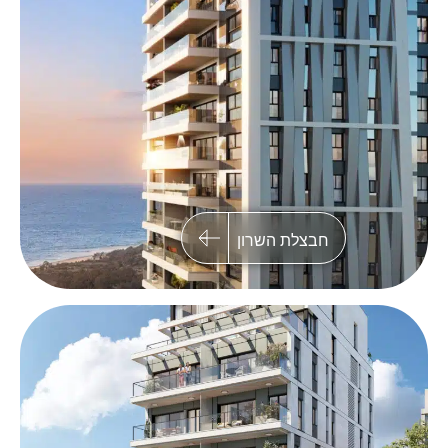
רמברנדט 30, תל אביב
בניין בוטיק בלב תל אביב בן 7 קומות, הכולל 13
יחידות דיור יוקרתיות וחניון תת קרקעי
חבצלת השרון
כפר סבא
פרויקט פינוי-בינוי מתחם גאולה בכפר סבא
במסגרתו ייבנו 151 יחידות דיור בשלושה בניינים
המתוכננים בקפידה