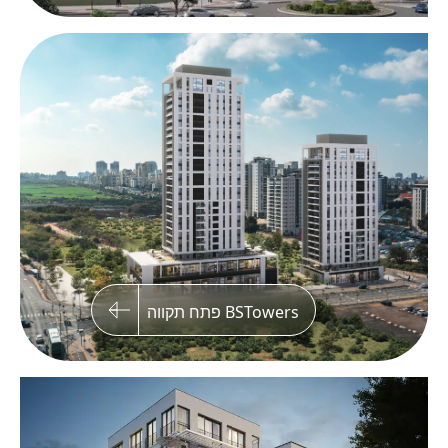
ליליאן 10, אנטוקולסקי 6, תל אביב
פרויקט פינתי בצפון החדש של תל אביב, הכולל שני
בנייני בוטיק עם 40 יחידות דיור וחניון תת קרקעי
BSTowers פתח תקווה
VIEW נצרת