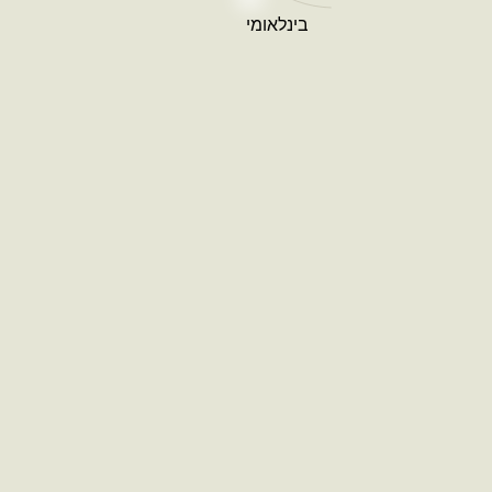
בינלאומי
מערבה, רחובות
קבוצת BST מזמינה אתכם לשדרג ל’מערבה’,
פרויקט מגורים המוקם בשכונה נחשקת במערב
רחובות המתחדשת