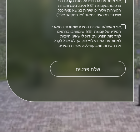
אני מוסר את הפרטים על-מנת לקבל דברי
פרסומת מקבוצת BST א.ע.ו. בעמ וחברות
הקשורות אליה וכן שיחות בנושא (ואף ככל
שפרטיי נמצאים במאגר 'אל תתקשר אליי').
אני מאשר/ת שמירת המידע שמסרתי במאגרי
המידע של קבוצת BST ושימוש בו בהתאם
למדיניות הפרטיות
; ידוע לי שאיני חייב/ת
למסור את המידע לפי חוק אך לא אוכל לקבל
את השירות המבוקש ללא מסירת המידע.
Please
leave
this
field
empty.